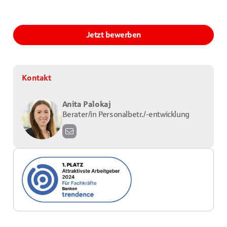
Jetzt bewerben
Kontakt
Anita Palokaj
Berater/in Personalbetr./-entwicklung
a
n
i
t
a
.
p
a