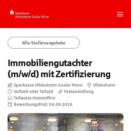
Zum
Inhalt
springen
Zur
Navigation
springen
Zum
Alle Stellenangebote
Footer
springen
Immobiliengutachter
(m/w/d) mit Zertifizierung
Sparkasse Hildesheim Goslar Peine
Hildesheim
Vollzeit oder Teilzeit
Festanstellung
Teilweise Homeoffice
Bewerbungsfrist: 04.09.2026