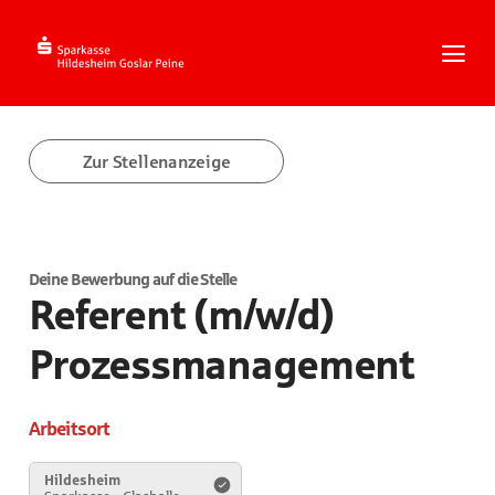
Zum
Inhalt
springen
Zur
Navigation
springen
Zum
Zur Stellenanzeige
Footer
springen
Deine Bewerbung auf die Stelle
Referent (m/w/d)
Prozessmanagement
Arbeitsort
Hildesheim