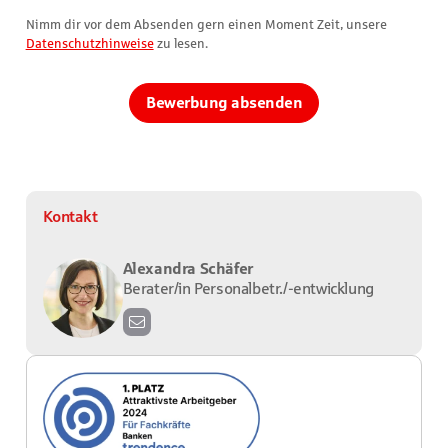
Nimm dir vor dem Absenden gern einen Moment Zeit, unsere
Datenschutzhinweise
zu lesen.
Bewerbung absenden
Kontakt
Alexandra Schäfer
Berater/in Personalbetr./-entwicklung
a
l
e
x
a