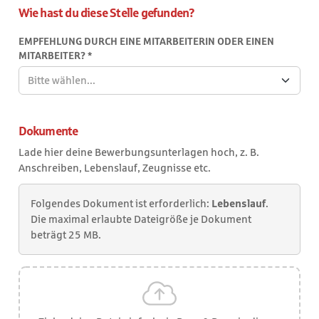
Wie hast du diese Stelle gefunden?
(brutto)
als
EMPFEHLUNG DURCH EINE MITARBEITERIN ODER EINEN
Zahl
MITARBEITER?
*
ein.
Z.B.
Bitte wählen...
18,50.In
den
folgenden
Dokumente
zwei
Lade hier deine Bewerbungsunterlagen hoch, z. B.
Feldern
Anschreiben, Lebenslauf, Zeugnisse etc.
kannst
du
die
Folgendes Dokument ist erforderlich:
Lebenslauf
.
Währung
Die maximal erlaubte Dateigröße je Dokument
und
beträgt 25 MB.
einen
Zeitraum
von
Jahr,
Monat,