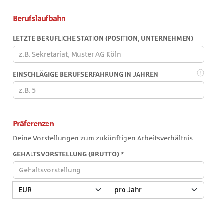
Berufslaufbahn
LETZTE BERUFLICHE STATION (POSITION, UNTERNEHMEN)
EINSCHLÄGIGE BERUFSERFAHRUNG IN JAHREN
Bitte
gib
Präferenzen
eine
Zahl
Deine Vorstellungen zum zukünftigen Arbeitsverhältnis
von
GEHALTSVORSTELLUNG (BRUTTO)
*
0
bis
100
Trage
Währung
Zeitraum
ein.
hier
deine
Gehaltsvorstellung