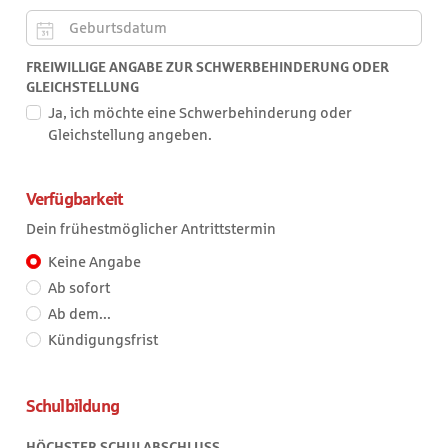
sind
nur
Zahlen
Zum
FREIWILLIGE ANGABE ZUR SCHWERBEHINDERUNG ODER
und
Beispiel:
GLEICHSTELLUNG
die
01.10.2026
Ja, ich möchte eine Schwerbehinderung oder
Zeichen
Gleichstellung angeben.
Plus,
Minus,
Klammern
Verfügbarkeit
und
das
Dein frühestmöglicher Antrittstermin
Leerzeichen
Keine Angabe
Dein
erlaubt.
Ab sofort
frühestmöglicher
Ab dem...
Antrittstermin
Kündigungsfrist
Schulbildung
HÖCHSTER SCHULABSCHLUSS